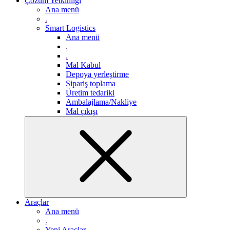
Çözüm Yetkinliği
Ana menü
.
Smart Logistics
Ana menü
.
.
Mal Kabul
Depoya yerleştirme
Sipariş toplama
Üretim tedariki
Ambalajlama/Nakliye
Mal çıkışı
Araçlar
Ana menü
.
Yeni Araçlar