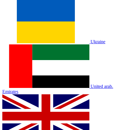
Ukraine
United arab.
Emirates