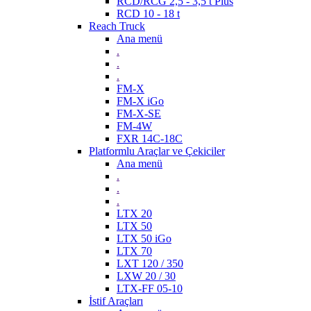
RCD/RCG 2,5 - 3,5 t Plus
RCD 10 - 18 t
Reach Truck
Ana menü
.
.
.
FM-X
FM-X iGo
FM-X-SE
FM-4W
FXR 14C-18C
Platformlu Araçlar ve Çekiciler
Ana menü
.
.
.
LTX 20
LTX 50
LTX 50 iGo
LTX 70
LXT 120 / 350
LXW 20 / 30
LTX-FF 05-10
İstif Araçları