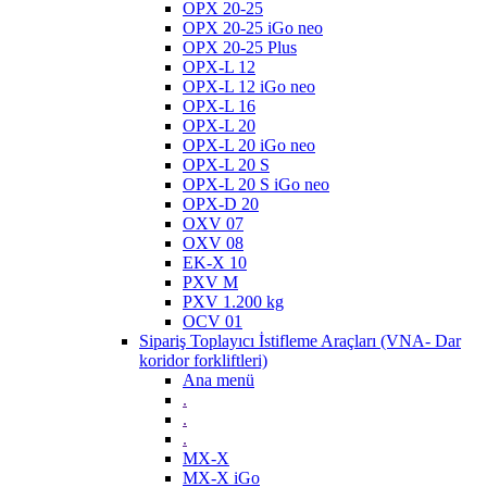
OPX 20-25
OPX 20-25 iGo neo
OPX 20-25 Plus
OPX-L 12
OPX-L 12 iGo neo
OPX-L 16
OPX-L 20
OPX-L 20 iGo neo
OPX-L 20 S
OPX-L 20 S iGo neo
OPX-D 20
OXV 07
OXV 08
EK-X 10
PXV M
PXV 1.200 kg
OCV 01
Sipariş Toplayıcı İstifleme Araçları (VNA- Dar
koridor forkliftleri)
Ana menü
.
.
.
MX-X
MX-X iGo