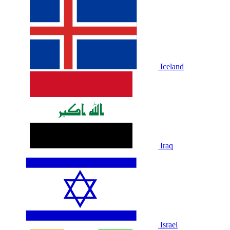
Iceland
Iraq
Israel