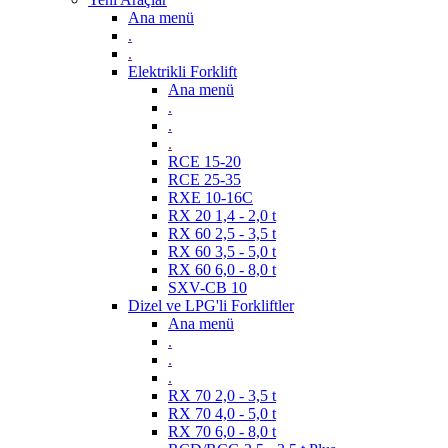
Ana menü
.
.
Elektrikli Forklift
Ana menü
.
.
.
RCE 15-20
RCE 25-35
RXE 10-16C
RX 20 1,4 - 2,0 t
RX 60 2,5 - 3,5 t
RX 60 3,5 - 5,0 t
RX 60 6,0 - 8,0 t
SXV-CB 10
Dizel ve LPG'li Forkliftler
Ana menü
.
.
.
RX 70 2,0 - 3,5 t
RX 70 4,0 - 5,0 t
RX 70 6,0 - 8,0 t