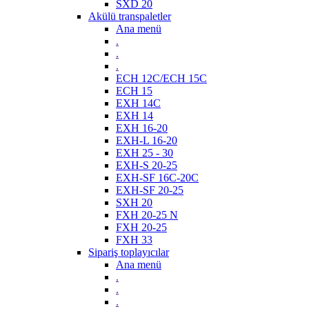
SXD 20
Akülü transpaletler
Ana menü
.
.
.
ECH 12C/ECH 15C
ECH 15
EXH 14C
EXH 14
EXH 16-20
EXH-L 16-20
EXH 25 - 30
EXH-S 20-25
EXH-SF 16C-20C
EXH-SF 20-25
SXH 20
FXH 20-25 N
FXH 20-25
FXH 33
Sipariş toplayıcılar
Ana menü
.
.
.