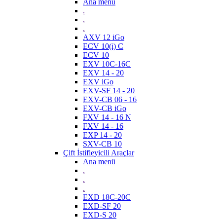
Ana menü
.
.
.
AXV 12 iGo
ECV 10(i) C
ECV 10
EXV 10C-16C
EXV 14 - 20
EXV iGo
EXV-SF 14 - 20
EXV-CB 06 - 16
EXV-CB iGo
FXV 14 - 16 N
FXV 14 - 16
EXP 14 - 20
SXV-CB 10
Çift İstifleyicili Araçlar
Ana menü
.
.
.
EXD 18C-20C
EXD-SF 20
EXD-S 20