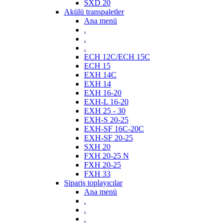
SXD 20
Akülü transpaletler
Ana menü
.
.
.
ECH 12C/ECH 15C
ECH 15
EXH 14C
EXH 14
EXH 16-20
EXH-L 16-20
EXH 25 - 30
EXH-S 20-25
EXH-SF 16C-20C
EXH-SF 20-25
SXH 20
FXH 20-25 N
FXH 20-25
FXH 33
Sipariş toplayıcılar
Ana menü
.
.
.