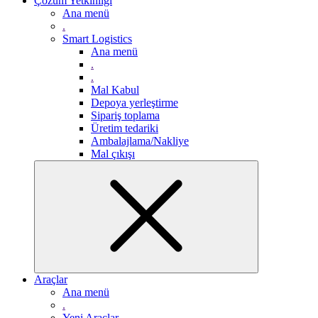
Çözüm Yetkinliği
Ana menü
.
Smart Logistics
Ana menü
.
.
Mal Kabul
Depoya yerleştirme
Sipariş toplama
Üretim tedariki
Ambalajlama/Nakliye
Mal çıkışı
Araçlar
Ana menü
.
Yeni Araçlar