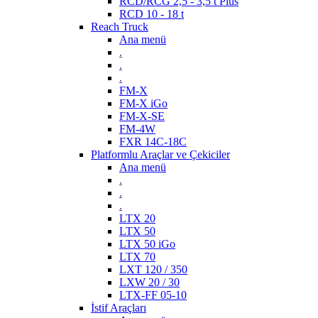
RCD/RCG 2,5 - 3,5 t Plus
RCD 10 - 18 t
Reach Truck
Ana menü
.
.
.
FM-X
FM-X iGo
FM-X-SE
FM-4W
FXR 14C-18C
Platformlu Araçlar ve Çekiciler
Ana menü
.
.
.
LTX 20
LTX 50
LTX 50 iGo
LTX 70
LXT 120 / 350
LXW 20 / 30
LTX-FF 05-10
İstif Araçları