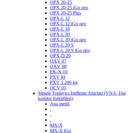
OPX 20-25
OPX 20-25 iGo neo
OPX 20-25 Plus
OPX-L 12
OPX-L 12 iGo neo
OPX-L 16
OPX-L 20
OPX-L 20 iGo neo
OPX-L 20 S
OPX-L 20 S iGo neo
OPX-D 20
OXV 07
OXV 08
EK-X 10
PXV M
PXV 1.200 kg
OCV 01
Sipariş Toplayıcı İstifleme Araçları (VNA- Dar
koridor forkliftleri)
Ana menü
.
.
.
MX-X
MX-X iGo