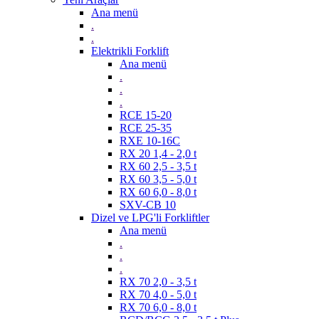
Ana menü
.
.
Elektrikli Forklift
Ana menü
.
.
.
RCE 15-20
RCE 25-35
RXE 10-16C
RX 20 1,4 - 2,0 t
RX 60 2,5 - 3,5 t
RX 60 3,5 - 5,0 t
RX 60 6,0 - 8,0 t
SXV-CB 10
Dizel ve LPG'li Forkliftler
Ana menü
.
.
.
RX 70 2,0 - 3,5 t
RX 70 4,0 - 5,0 t
RX 70 6,0 - 8,0 t