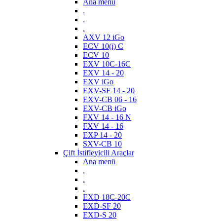
Ana menü
.
.
.
AXV 12 iGo
ECV 10(i) C
ECV 10
EXV 10C-16C
EXV 14 - 20
EXV iGo
EXV-SF 14 - 20
EXV-CB 06 - 16
EXV-CB iGo
FXV 14 - 16 N
FXV 14 - 16
EXP 14 - 20
SXV-CB 10
Çift İstifleyicili Araçlar
Ana menü
.
.
.
EXD 18C-20C
EXD-SF 20
EXD-S 20