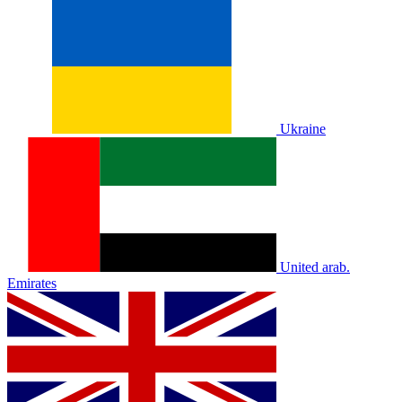
Ukraine
United arab.
Emirates