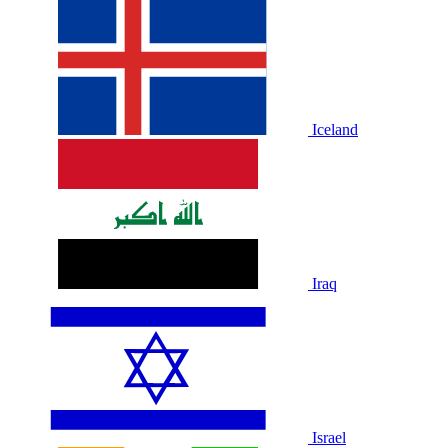
Iceland
Iraq
Israel