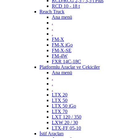
RCD/RCG 2,5 - 3,5 t Plus
RCD 10 - 18 t
Reach Truck
Ana menü
.
.
.
FM-X
FM-X iGo
FM-X-SE
FM-4W
FXR 14C-18C
Platformlu Araçlar ve Çekiciler
Ana menü
.
.
.
LTX 20
LTX 50
LTX 50 iGo
LTX 70
LXT 120 / 350
LXW 20 / 30
LTX-FF 05-10
İstif Araçları