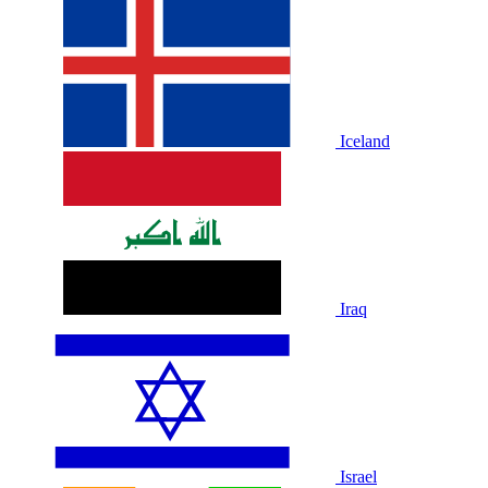
Iceland
Iraq
Israel