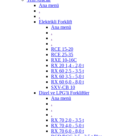
Ana menü
.
.
Elektrikli Forklift
Ana menü
.
.
.
RCE 15-20
RCE 25-35
RXE 10-16C
RX 20 1,4 - 2,0 t
RX 60 2,5 - 3,5 t
RX 60 3,5 - 5,0 t
RX 60 6,0 - 8,0 t
SXV-CB 10
Dizel ve LPG'li Forkliftler
Ana menü
.
.
.
RX 70 2,0 - 3,5 t
RX 70 4,0 - 5,0 t
RX 70 6,0 - 8,0 t