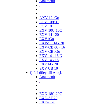
Ana menü
.
.
.
AXV 12 iGo
ECV 10(i) C
ECV 10
EXV 10C-16C
EXV 14 - 20
EXV iGo
EXV-SF 14 - 20
EXV-CB 06 - 16
EXV-CB iGo
FXV 14 - 16 N
FXV 14 - 16
EXP 14 - 20
SXV-CB 10
Çift İstifleyicili Araçlar
Ana menü
.
.
.
EXD 18C-20C
EXD-SF 20
EXD-S 20