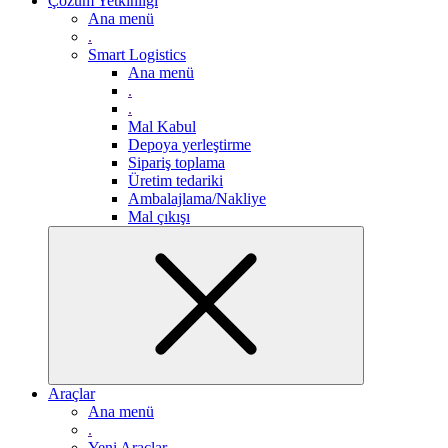
Çözüm Yetkinliği
Ana menü
.
Smart Logistics
Ana menü
.
.
Mal Kabul
Depoya yerleştirme
Sipariş toplama
Üretim tedariki
Ambalajlama/Nakliye
Mal çıkışı
Araçlar
Ana menü
.
Yeni Araçlar