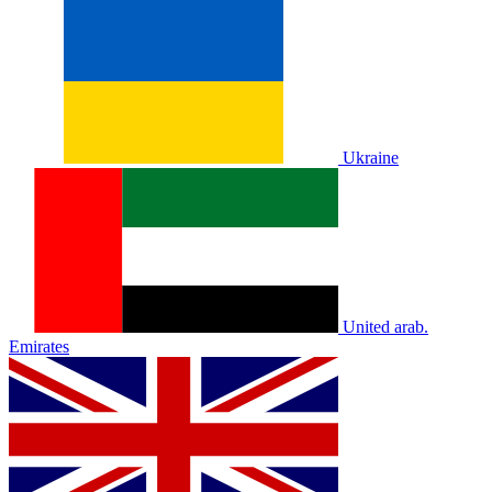
Ukraine
United arab.
Emirates