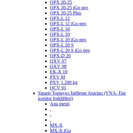
OPX 20-25
OPX 20-25 iGo neo
OPX 20-25 Plus
OPX-L 12
OPX-L 12 iGo neo
OPX-L 16
OPX-L 20
OPX-L 20 iGo neo
OPX-L 20 S
OPX-L 20 S iGo neo
OPX-D 20
OXV 07
OXV 08
EK-X 10
PXV M
PXV 1.200 kg
OCV 01
Sipariş Toplayıcı İstifleme Araçları (VNA- Dar
koridor forkliftleri)
Ana menü
.
.
.
MX-X
MX-X iGo