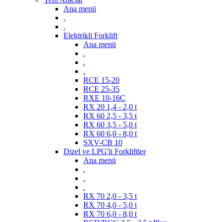
Ana menü
.
.
Elektrikli Forklift
Ana menü
.
.
.
RCE 15-20
RCE 25-35
RXE 10-16C
RX 20 1,4 - 2,0 t
RX 60 2,5 - 3,5 t
RX 60 3,5 - 5,0 t
RX 60 6,0 - 8,0 t
SXV-CB 10
Dizel ve LPG'li Forkliftler
Ana menü
.
.
.
RX 70 2,0 - 3,5 t
RX 70 4,0 - 5,0 t
RX 70 6,0 - 8,0 t