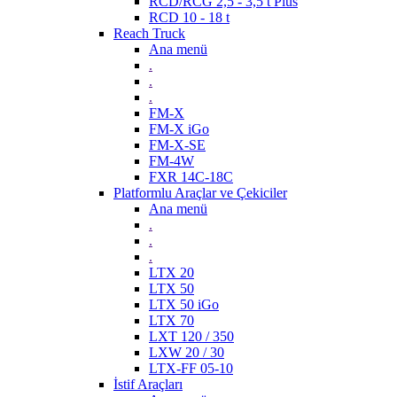
RCD/RCG 2,5 - 3,5 t Plus
RCD 10 - 18 t
Reach Truck
Ana menü
.
.
.
FM-X
FM-X iGo
FM-X-SE
FM-4W
FXR 14C-18C
Platformlu Araçlar ve Çekiciler
Ana menü
.
.
.
LTX 20
LTX 50
LTX 50 iGo
LTX 70
LXT 120 / 350
LXW 20 / 30
LTX-FF 05-10
İstif Araçları