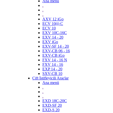
Ana menü
.
.
.
AXV 12 iGo
ECV 10(i) C
ECV 10
EXV 10C-16C
EXV 14 - 20
EXV iGo
EXV-SF 14 - 20
EXV-CB 06 - 16
EXV-CB iGo
FXV 14 - 16 N
FXV 14 - 16
EXP 14 - 20
SXV-CB 10
Çift İstifleyicili Araçlar
Ana menü
.
.
.
EXD 18C-20C
EXD-SF 20
EXD-S 20