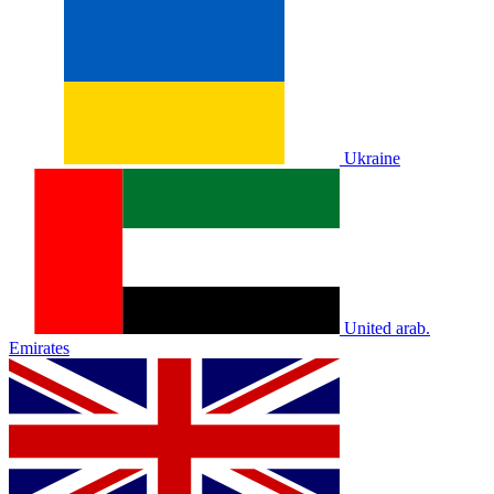
Ukraine
United arab.
Emirates