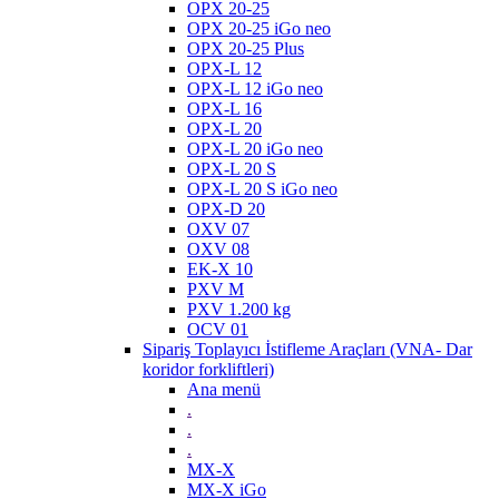
OPX 20-25
OPX 20-25 iGo neo
OPX 20-25 Plus
OPX-L 12
OPX-L 12 iGo neo
OPX-L 16
OPX-L 20
OPX-L 20 iGo neo
OPX-L 20 S
OPX-L 20 S iGo neo
OPX-D 20
OXV 07
OXV 08
EK-X 10
PXV M
PXV 1.200 kg
OCV 01
Sipariş Toplayıcı İstifleme Araçları (VNA- Dar
koridor forkliftleri)
Ana menü
.
.
.
MX-X
MX-X iGo