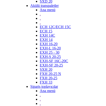
SXD 20
Akülü transpaletler
Ana menü
.
.
.
ECH 12C/ECH 15C
ECH 15
EXH 14C
EXH 14
EXH 16-20
EXH-L 16-20
EXH 25 - 30
EXH-S 20-25
EXH-SF 16C-20C
EXH-SF 20-25
SXH 20
FXH 20-25 N
FXH 20-25
FXH 33
Sipariş toplayıcılar
Ana menü
.
.
.