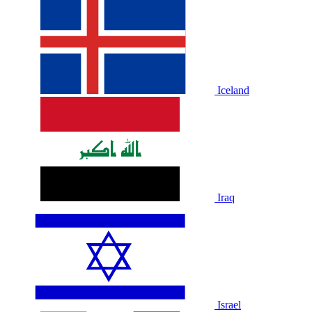
Iceland
Iraq
Israel