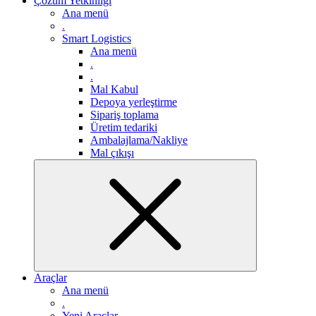
Çözüm Yetkinliği
Ana menü
.
Smart Logistics
Ana menü
.
.
Mal Kabul
Depoya yerleştirme
Sipariş toplama
Üretim tedariki
Ambalajlama/Nakliye
Mal çıkışı
Araçlar
Ana menü
.
Yeni Araçlar