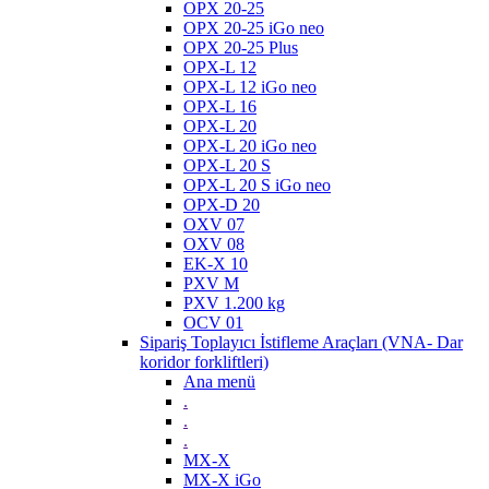
OPX 20-25
OPX 20-25 iGo neo
OPX 20-25 Plus
OPX-L 12
OPX-L 12 iGo neo
OPX-L 16
OPX-L 20
OPX-L 20 iGo neo
OPX-L 20 S
OPX-L 20 S iGo neo
OPX-D 20
OXV 07
OXV 08
EK-X 10
PXV M
PXV 1.200 kg
OCV 01
Sipariş Toplayıcı İstifleme Araçları (VNA- Dar
koridor forkliftleri)
Ana menü
.
.
.
MX-X
MX-X iGo