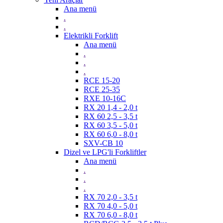
Ana menü
.
.
Elektrikli Forklift
Ana menü
.
.
.
RCE 15-20
RCE 25-35
RXE 10-16C
RX 20 1,4 - 2,0 t
RX 60 2,5 - 3,5 t
RX 60 3,5 - 5,0 t
RX 60 6,0 - 8,0 t
SXV-CB 10
Dizel ve LPG'li Forkliftler
Ana menü
.
.
.
RX 70 2,0 - 3,5 t
RX 70 4,0 - 5,0 t
RX 70 6,0 - 8,0 t