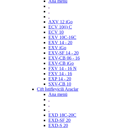
Ana menü
.
.
.
AXV 12 iGo
ECV 10(i) C
ECV 10
EXV 10C-16C
EXV 14 - 20
EXV iGo
EXV-SF 14 - 20
EXV-CB 06 - 16
EXV-CB iGo
FXV 14 - 16 N
FXV 14 - 16
EXP 14 - 20
SXV-CB 10
Çift İstifleyicili Araçlar
Ana menü
.
.
.
EXD 18C-20C
EXD-SF 20
EXD-S 20