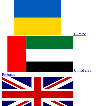
Ukraine
United arab.
Emirates