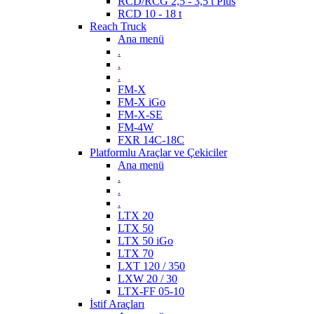
RCD/RCG 2,5 - 3,5 t Plus
RCD 10 - 18 t
Reach Truck
Ana menü
.
.
.
FM-X
FM-X iGo
FM-X-SE
FM-4W
FXR 14C-18C
Platformlu Araçlar ve Çekiciler
Ana menü
.
.
.
LTX 20
LTX 50
LTX 50 iGo
LTX 70
LXT 120 / 350
LXW 20 / 30
LTX-FF 05-10
İstif Araçları