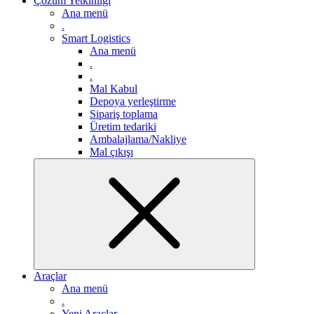
Çözüm Yetkinliği
Ana menü
.
Smart Logistics
Ana menü
.
.
Mal Kabul
Depoya yerleştirme
Sipariş toplama
Üretim tedariki
Ambalajlama/Nakliye
Mal çıkışı
Araçlar
Ana menü
.
Yeni Araçlar