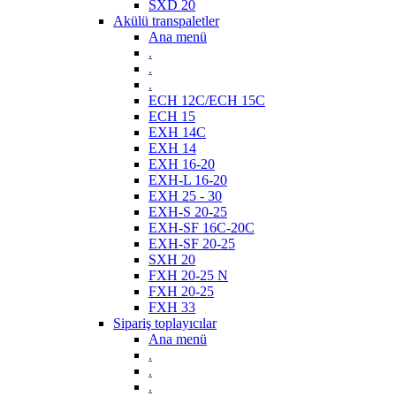
SXD 20
Akülü transpaletler
Ana menü
.
.
.
ECH 12C/ECH 15C
ECH 15
EXH 14C
EXH 14
EXH 16-20
EXH-L 16-20
EXH 25 - 30
EXH-S 20-25
EXH-SF 16C-20C
EXH-SF 20-25
SXH 20
FXH 20-25 N
FXH 20-25
FXH 33
Sipariş toplayıcılar
Ana menü
.
.
.