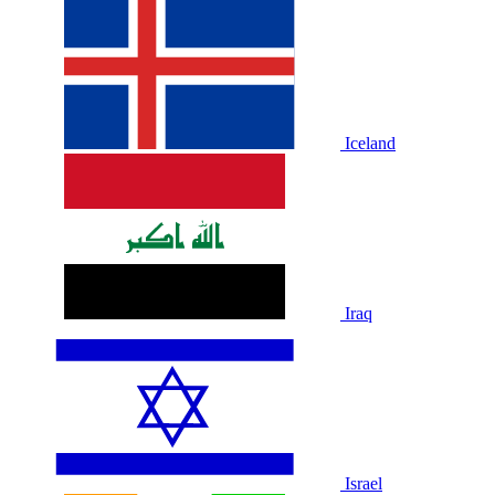
Iceland
Iraq
Israel