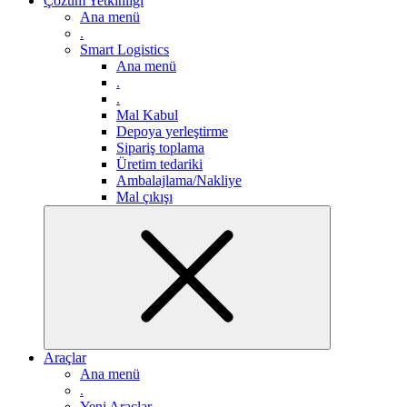
Çözüm Yetkinliği
Ana menü
.
Smart Logistics
Ana menü
.
.
Mal Kabul
Depoya yerleştirme
Sipariş toplama
Üretim tedariki
Ambalajlama/Nakliye
Mal çıkışı
Araçlar
Ana menü
.
Yeni Araçlar