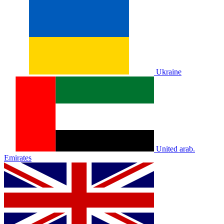
Ukraine
United arab.
Emirates