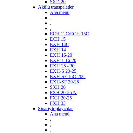
SXD 20
Akülü transpaletler
Ana menü
.
.
.
ECH 12C/ECH 15C
ECH 15
EXH 14C
EXH 14
EXH 16-20
EXH-L 16-20
EXH 25 - 30
EXH-S 20-25
EXH-SF 16C-20C
EXH-SF 20-25
SXH 20
FXH 20-25 N
FXH 20-25
FXH 33
Sipariş toplayıcılar
Ana menü
.
.
.