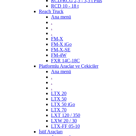
RCD/RCG 2,5 - 3,5 t Plus
RCD 10 - 18 t
Reach Truck
Ana menü
.
.
.
FM-X
FM-X iGo
FM-X-SE
FM-4W
FXR 14C-18C
Platformlu Araçlar ve Çekiciler
Ana menü
.
.
.
LTX 20
LTX 50
LTX 50 iGo
LTX 70
LXT 120 / 350
LXW 20 / 30
LTX-FF 05-10
İstif Araçları