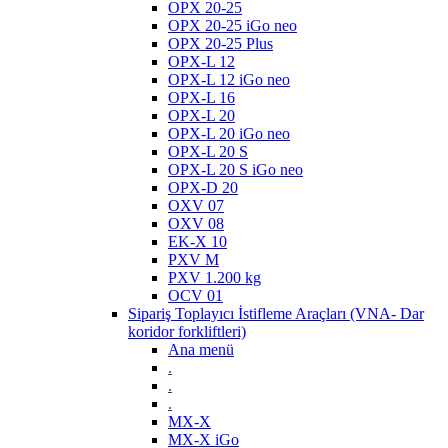
OPX 20-25
OPX 20-25 iGo neo
OPX 20-25 Plus
OPX-L 12
OPX-L 12 iGo neo
OPX-L 16
OPX-L 20
OPX-L 20 iGo neo
OPX-L 20 S
OPX-L 20 S iGo neo
OPX-D 20
OXV 07
OXV 08
EK-X 10
PXV M
PXV 1.200 kg
OCV 01
Sipariş Toplayıcı İstifleme Araçları (VNA- Dar
koridor forkliftleri)
Ana menü
.
.
.
MX-X
MX-X iGo