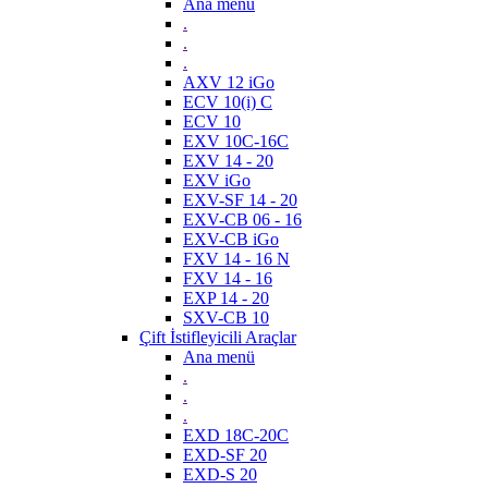
Ana menü
.
.
.
AXV 12 iGo
ECV 10(i) C
ECV 10
EXV 10C-16C
EXV 14 - 20
EXV iGo
EXV-SF 14 - 20
EXV-CB 06 - 16
EXV-CB iGo
FXV 14 - 16 N
FXV 14 - 16
EXP 14 - 20
SXV-CB 10
Çift İstifleyicili Araçlar
Ana menü
.
.
.
EXD 18C-20C
EXD-SF 20
EXD-S 20