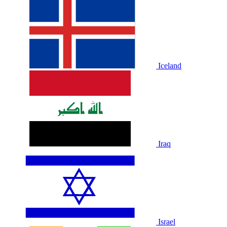
Iceland
Iraq
Israel