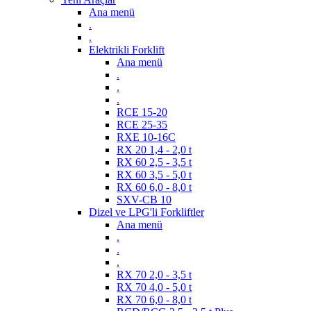
Ana menü
.
.
Elektrikli Forklift
Ana menü
.
.
.
RCE 15-20
RCE 25-35
RXE 10-16C
RX 20 1,4 - 2,0 t
RX 60 2,5 - 3,5 t
RX 60 3,5 - 5,0 t
RX 60 6,0 - 8,0 t
SXV-CB 10
Dizel ve LPG'li Forkliftler
Ana menü
.
.
.
RX 70 2,0 - 3,5 t
RX 70 4,0 - 5,0 t
RX 70 6,0 - 8,0 t