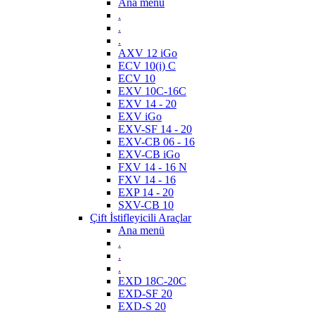
Ana menü
.
.
.
AXV 12 iGo
ECV 10(i) C
ECV 10
EXV 10C-16C
EXV 14 - 20
EXV iGo
EXV-SF 14 - 20
EXV-CB 06 - 16
EXV-CB iGo
FXV 14 - 16 N
FXV 14 - 16
EXP 14 - 20
SXV-CB 10
Çift İstifleyicili Araçlar
Ana menü
.
.
.
EXD 18C-20C
EXD-SF 20
EXD-S 20