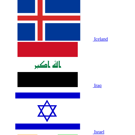
Iceland
Iraq
Israel