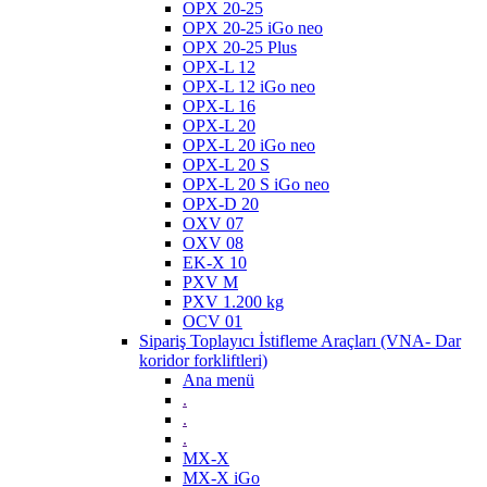
OPX 20-25
OPX 20-25 iGo neo
OPX 20-25 Plus
OPX-L 12
OPX-L 12 iGo neo
OPX-L 16
OPX-L 20
OPX-L 20 iGo neo
OPX-L 20 S
OPX-L 20 S iGo neo
OPX-D 20
OXV 07
OXV 08
EK-X 10
PXV M
PXV 1.200 kg
OCV 01
Sipariş Toplayıcı İstifleme Araçları (VNA- Dar
koridor forkliftleri)
Ana menü
.
.
.
MX-X
MX-X iGo