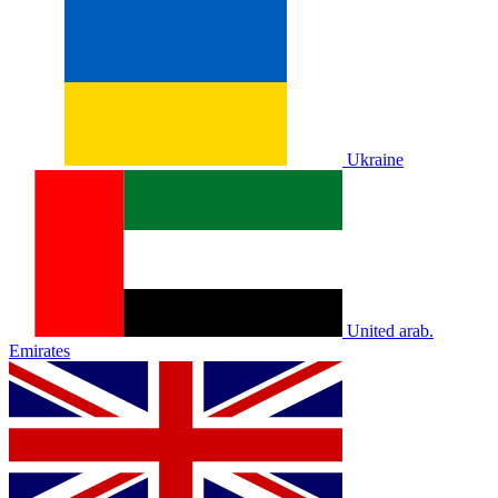
Ukraine
United arab.
Emirates