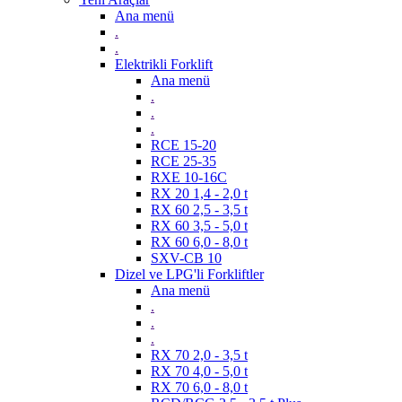
Ana menü
.
.
Elektrikli Forklift
Ana menü
.
.
.
RCE 15-20
RCE 25-35
RXE 10-16C
RX 20 1,4 - 2,0 t
RX 60 2,5 - 3,5 t
RX 60 3,5 - 5,0 t
RX 60 6,0 - 8,0 t
SXV-CB 10
Dizel ve LPG'li Forkliftler
Ana menü
.
.
.
RX 70 2,0 - 3,5 t
RX 70 4,0 - 5,0 t
RX 70 6,0 - 8,0 t