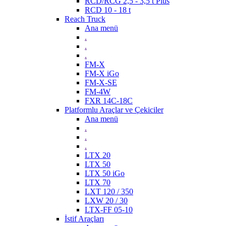
RCD/RCG 2,5 - 3,5 t Plus
RCD 10 - 18 t
Reach Truck
Ana menü
.
.
.
FM-X
FM-X iGo
FM-X-SE
FM-4W
FXR 14C-18C
Platformlu Araçlar ve Çekiciler
Ana menü
.
.
.
LTX 20
LTX 50
LTX 50 iGo
LTX 70
LXT 120 / 350
LXW 20 / 30
LTX-FF 05-10
İstif Araçları