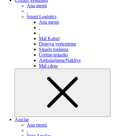
Çözüm Yetkinliği
Ana menü
.
Smart Logistics
Ana menü
.
.
Mal Kabul
Depoya yerleştirme
Sipariş toplama
Üretim tedariki
Ambalajlama/Nakliye
Mal çıkışı
Araçlar
Ana menü
.
Yeni Araçlar