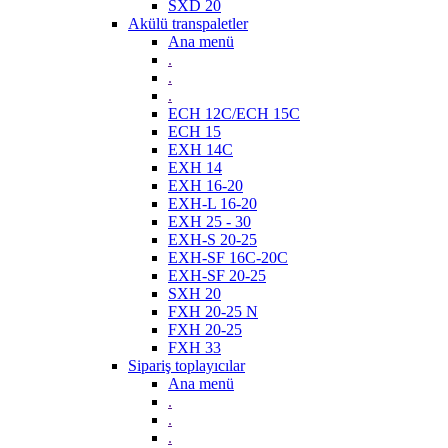
SXD 20
Akülü transpaletler
Ana menü
.
.
.
ECH 12C/ECH 15C
ECH 15
EXH 14C
EXH 14
EXH 16-20
EXH-L 16-20
EXH 25 - 30
EXH-S 20-25
EXH-SF 16C-20C
EXH-SF 20-25
SXH 20
FXH 20-25 N
FXH 20-25
FXH 33
Sipariş toplayıcılar
Ana menü
.
.
.