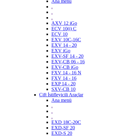
Ana menü
.
.
.
AXV 12 iGo
ECV 10(i) C
ECV 10
EXV 10C-16C
EXV 14 - 20
EXV iGo
EXV-SF 14 - 20
EXV-CB 06 - 16
EXV-CB iGo
FXV 14 - 16 N
FXV 14 - 16
EXP 14 - 20
SXV-CB 10
Çift İstifleyicili Araçlar
Ana menü
.
.
.
EXD 18C-20C
EXD-SF 20
EXD-S 20