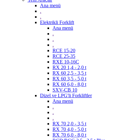
Ana menü
.
.
Elektrikli Forklift
Ana menü
.
.
.
RCE 15-20
RCE 25-35
RXE 10-16C
RX 20 1,4 - 2,0 t
RX 60 2,5 - 3,5 t
RX 60 3,5 - 5,0 t
RX 60 6,0 - 8,0 t
SXV-CB 10
Dizel ve LPG'li Forkliftler
Ana menü
.
.
.
RX 70 2,0 - 3,5 t
RX 70 4,0 - 5,0 t
RX 70 6,0 - 8,0 t