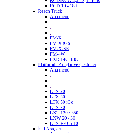
RCD/RCG 2,5 - 3,5 t Plus
RCD 10 - 18 t
Reach Truck
Ana menü
.
.
.
FM-X
FM-X iGo
FM-X-SE
FM-4W
FXR 14C-18C
Platformlu Araçlar ve Çekiciler
Ana menü
.
.
.
LTX 20
LTX 50
LTX 50 iGo
LTX 70
LXT 120 / 350
LXW 20 / 30
LTX-FF 05-10
İstif Araçları