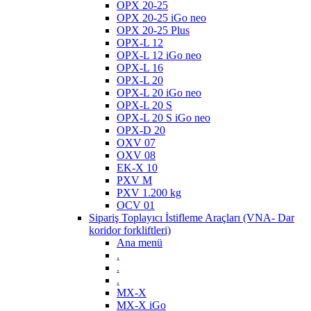
OPX 20-25
OPX 20-25 iGo neo
OPX 20-25 Plus
OPX-L 12
OPX-L 12 iGo neo
OPX-L 16
OPX-L 20
OPX-L 20 iGo neo
OPX-L 20 S
OPX-L 20 S iGo neo
OPX-D 20
OXV 07
OXV 08
EK-X 10
PXV M
PXV 1.200 kg
OCV 01
Sipariş Toplayıcı İstifleme Araçları (VNA- Dar
koridor forkliftleri)
Ana menü
.
.
.
MX-X
MX-X iGo