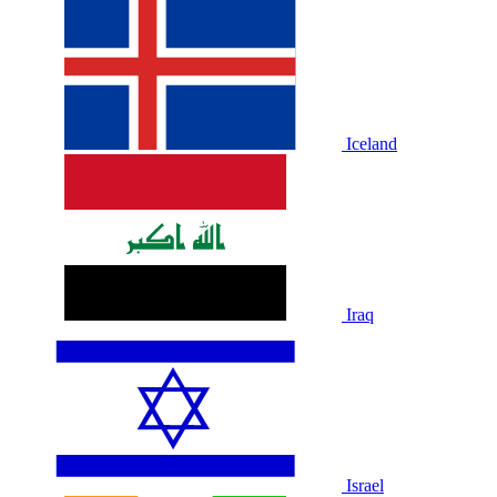
Iceland
Iraq
Israel