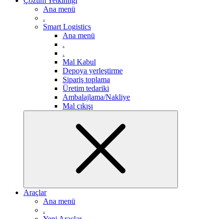
Çözüm Yetkinliği
Ana menü
.
Smart Logistics
Ana menü
.
.
Mal Kabul
Depoya yerleştirme
Sipariş toplama
Üretim tedariki
Ambalajlama/Nakliye
Mal çıkışı
Araçlar
Ana menü
.
Yeni Araçlar