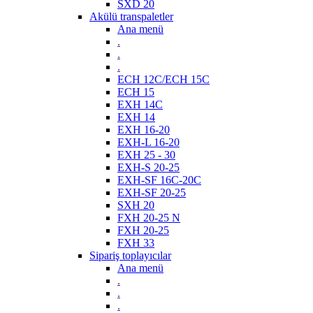
SXD 20
Akülü transpaletler
Ana menü
.
.
.
ECH 12C/ECH 15C
ECH 15
EXH 14C
EXH 14
EXH 16-20
EXH-L 16-20
EXH 25 - 30
EXH-S 20-25
EXH-SF 16C-20C
EXH-SF 20-25
SXH 20
FXH 20-25 N
FXH 20-25
FXH 33
Sipariş toplayıcılar
Ana menü
.
.
.