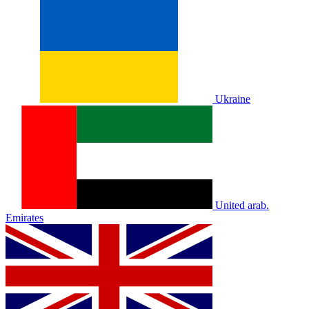
Ukraine
United arab.
Emirates